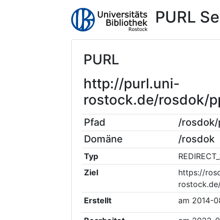
PURL Se
PURL
http://purl.uni-
rostock.de/rosdok
Pfad
/rosdok
Domäne
/rosdok
Typ
REDIRECT_
Ziel
https://ros
rostock.de
Erstellt
am
2014-0