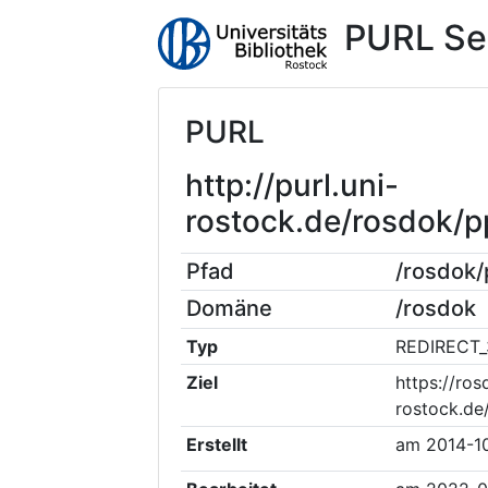
PURL Se
PURL
http://purl.uni-
rostock.de/rosdok/
Pfad
/rosdok
Domäne
/rosdok
Typ
REDIRECT_
Ziel
https://ros
rostock.de
Erstellt
am
2014-1