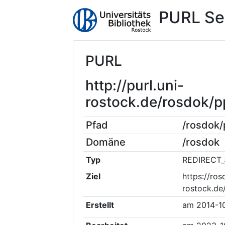
PURL Se
PURL
http://purl.uni-
rostock.de/rosdok/
Pfad
/rosdok
Domäne
/rosdok
Typ
REDIRECT_
Ziel
https://ros
rostock.d
Erstellt
am
2014-1