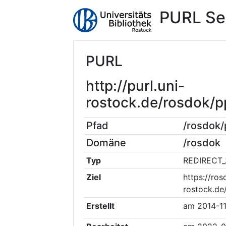
PURL Se
PURL
http://purl.uni-
rostock.de/rosdok/
Pfad
/rosdok
Domäne
/rosdok
Typ
REDIRECT_
Ziel
https://ros
rostock.d
Erstellt
am
2014-1