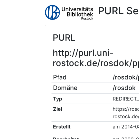
PURL Se
PURL
http://purl.uni-
rostock.de/rosdok/
Pfad
/rosdok
Domäne
/rosdok
Typ
REDIRECT_
Ziel
https://ros
rostock.d
Erstellt
am
2014-0