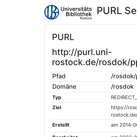
PURL Se
PURL
http://purl.uni-
rostock.de/rosdok
Pfad
/rosdok
Domäne
/rosdok
Typ
REDIRECT_
Ziel
https://ros
rostock.d
Erstellt
am
2014-0