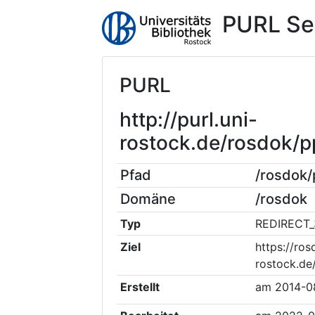
PURL Se
PURL
http://purl.uni-
rostock.de/rosdok/
Pfad
/rosdok
Domäne
/rosdok
Typ
REDIRECT_
Ziel
https://ros
rostock.d
Erstellt
am
2014-0