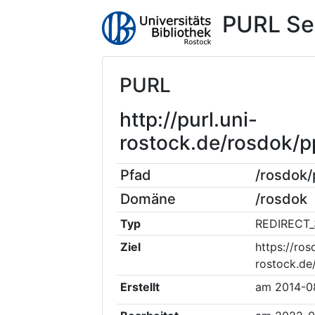
PURL Se
PURL
http://purl.uni-
rostock.de/rosdok/
Pfad
/rosdok
Domäne
/rosdok
Typ
REDIRECT_
Ziel
https://ros
rostock.d
Erstellt
am
2014-0