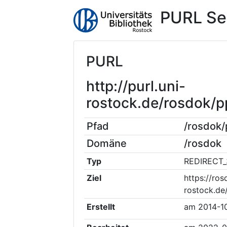
PURL Se
PURL
http://purl.uni-
rostock.de/rosdok/
Pfad
/rosdok
Domäne
/rosdok
Typ
REDIRECT_
Ziel
https://ros
rostock.de
Erstellt
am
2014-1