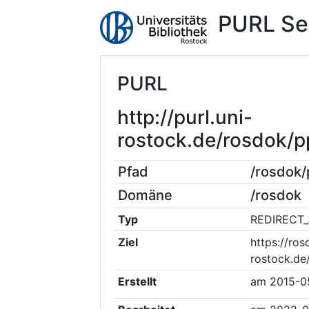
PURL Se
PURL
http://purl.uni-
rostock.de/rosdok/
Pfad
/rosdok
Domäne
/rosdok
Typ
REDIRECT_
Ziel
https://ros
rostock.de
Erstellt
am
2015-0