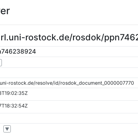
er
purl.uni-rostock.de/rosdok/ppn74
pn746238924
▼
k.uni-rostock.de/resolve/id/rosdok_document_0000007770
3T19:02:35Z
7T18:32:54Z
▼