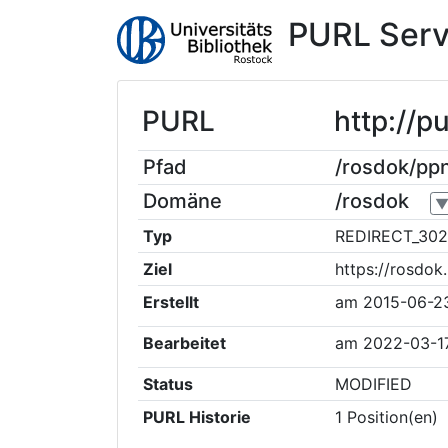
PURL Serv
PURL
http://
Pfad
/rosdok/p
Domäne
/rosdok
Typ
REDIRECT_302
Ziel
https://rosdo
Erstellt
am
2015-06-2
Bearbeitet
am
2022-03-1
Status
MODIFIED
PURL Historie
1
Position(en)