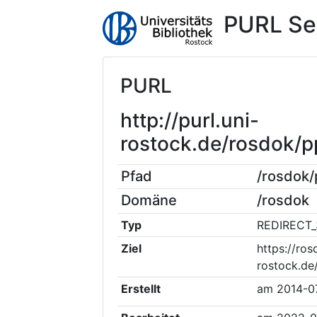
PURL Se
PURL
http://purl.uni-
rostock.de/rosdok/
Pfad
/rosdok
Domäne
/rosdok
Typ
REDIRECT_
Ziel
https://ros
rostock.d
Erstellt
am
2014-0