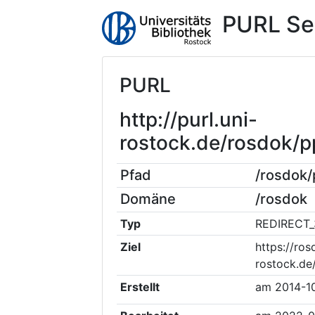
PURL Se
PURL
http://purl.uni-
rostock.de/rosdok/
Pfad
/rosdok
Domäne
/rosdok
Typ
REDIRECT_
Ziel
https://ros
rostock.d
Erstellt
am
2014-1