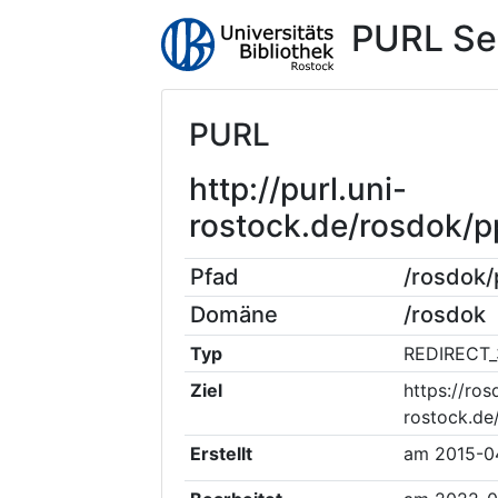
PURL Se
PURL
http://purl.uni-
rostock.de/rosdok/
Pfad
/rosdok
Domäne
/rosdok
Typ
REDIRECT_
Ziel
https://ros
rostock.d
Erstellt
am
2015-0