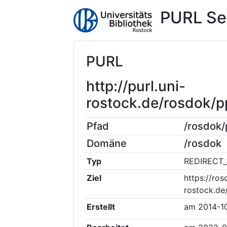
PURL Se
PURL
http://purl.uni-
rostock.de/rosdok
Pfad
/rosdok
Domäne
/rosdok
Typ
REDIRECT_
Ziel
https://ros
rostock.d
Erstellt
am
2014-1