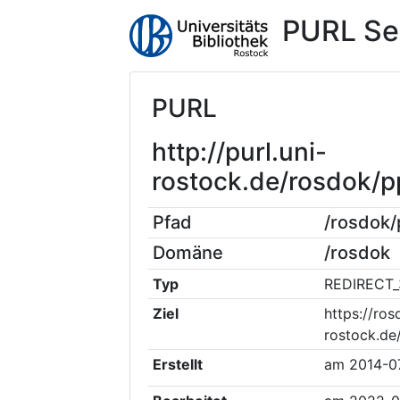
PURL Se
PURL
http://purl.uni-
rostock.de/rosdok/
Pfad
/rosdok
Domäne
/rosdok
Typ
REDIRECT_
Ziel
https://ros
rostock.d
Erstellt
am
2014-0