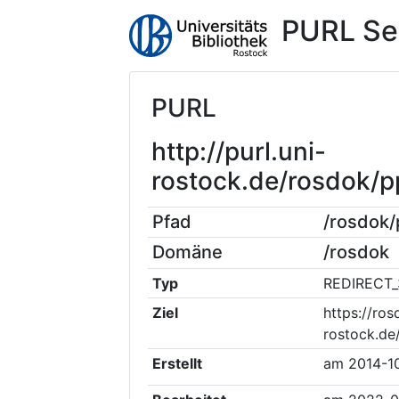
PURL Se
PURL
http://purl.uni-
rostock.de/rosdok/
Pfad
/rosdok
Domäne
/rosdok
Typ
REDIRECT_
Ziel
https://ros
rostock.de
Erstellt
am
2014-1