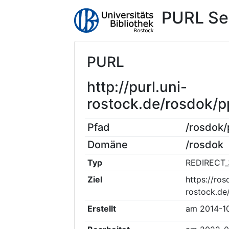
PURL Se
PURL
http://purl.uni-
rostock.de/rosdok/
Pfad
/rosdok
Domäne
/rosdok
Typ
REDIRECT_
Ziel
https://ros
rostock.d
Erstellt
am
2014-1