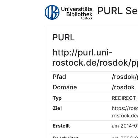
PURL Se
PURL
http://purl.uni-
rostock.de/rosdok/
Pfad
/rosdok
Domäne
/rosdok
Typ
REDIRECT_
Ziel
https://ros
rostock.d
Erstellt
am
2014-0