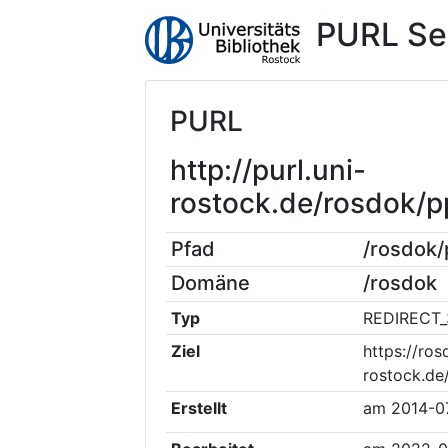
PURL Se
PURL
http://purl.uni-
rostock.de/rosdok/
Pfad
/rosdok
Domäne
/rosdok
Typ
REDIRECT_
Ziel
https://ros
rostock.d
Erstellt
am
2014-0