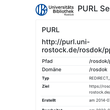
PURL Se
PURL
http://purl.uni-
rostock.de/rosdok
Pfad
/rosdok
Domäne
/rosdok
Typ
REDIRECT_
Ziel
https://ros
rostock.de
Erstellt
am
2014-0