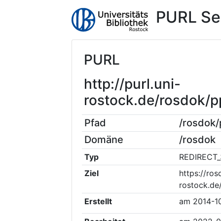
PURL Se
PURL
http://purl.uni-
rostock.de/rosdok
Pfad
/rosdok
Domäne
/rosdok
Typ
REDIRECT_
Ziel
https://ros
rostock.d
Erstellt
am
2014-1