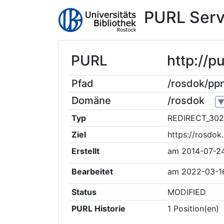
PURL Serv
PURL
http://p
Pfad
/rosdok/pp
Domäne
/rosdok
Typ
REDIRECT_302
Ziel
https://rosdo
Erstellt
am
2014-07-2
Bearbeitet
am
2022-03-1
Status
MODIFIED
PURL Historie
1
Position(en)