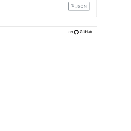
🗎 JSON
on
GitHub