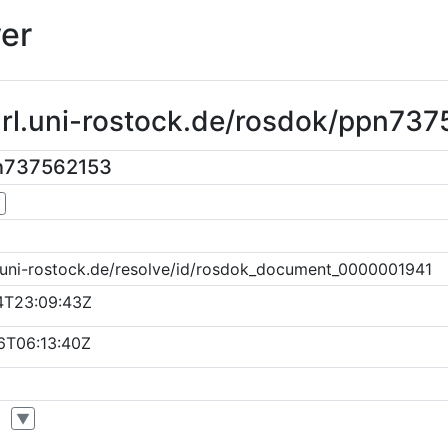
er
url.uni-rostock.de/rosdok/ppn73
n737562153
▼
k.uni-rostock.de/resolve/id/rosdok_document_0000001941
4T23:09:43Z
6T06:13:40Z
▼