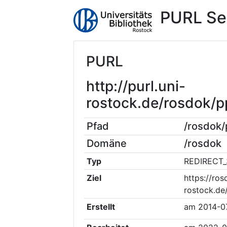
PURL Se
PURL
http://purl.uni-
rostock.de/rosdok/
Pfad
/rosdok
Domäne
/rosdok
Typ
REDIRECT_
Ziel
https://ros
rostock.de
Erstellt
am
2014-0