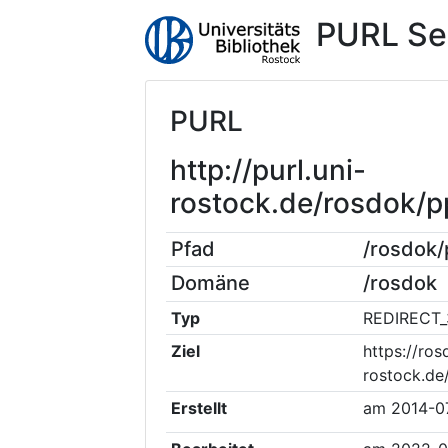
PURL Se
PURL
http://purl.uni-
rostock.de/rosdok/
Pfad
/rosdok
Domäne
/rosdok
Typ
REDIRECT_
Ziel
https://ros
rostock.de
Erstellt
am
2014-0