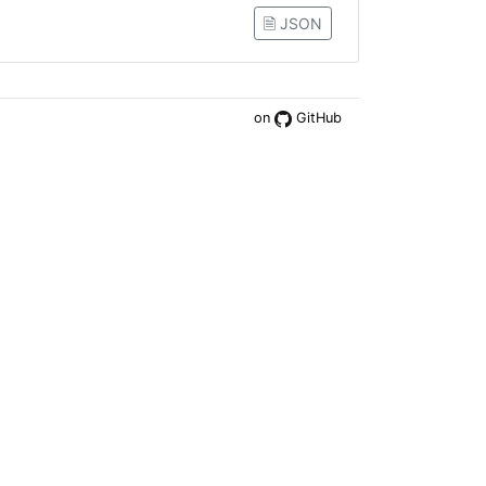
🗎 JSON
on
GitHub