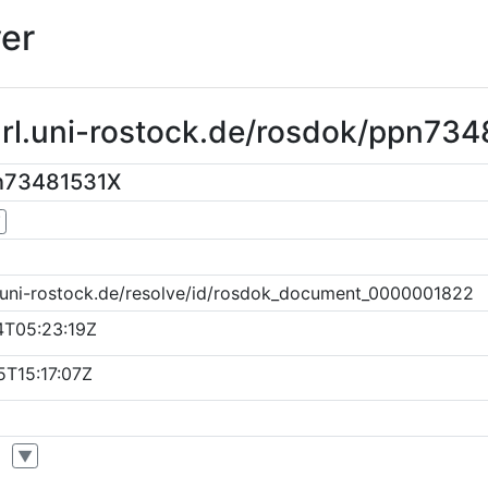
er
url.uni-rostock.de/rosdok/ppn73
n73481531X
▼
k.uni-rostock.de/resolve/id/rosdok_document_0000001822
4T05:23:19Z
T15:17:07Z
▼