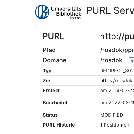
PURL Serv
PURL
http://p
Pfad
/rosdok/pp
Domäne
/rosdok
Typ
REDIRECT_302
Ziel
https://rosdo
Erstellt
am
2014-07-2
Bearbeitet
am
2022-03-15
Status
MODIFIED
PURL Historie
1
Position(en)