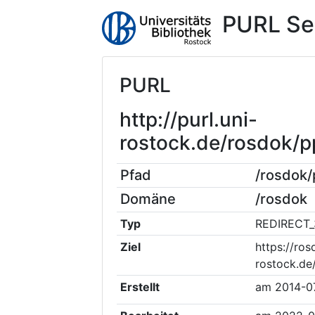
PURL Se
PURL
http://purl.uni-
rostock.de/rosdok
Pfad
/rosdok
Domäne
/rosdok
Typ
REDIRECT_
Ziel
https://ros
rostock.de
Erstellt
am
2014-0