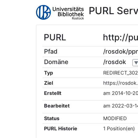
PURL Serv
PURL
http://
Pfad
/rosdok/p
Domäne
/rosdok
Typ
REDIRECT_302
Ziel
https://rosdo
Erstellt
am
2014-10-20
Bearbeitet
am
2022-03-1
Status
MODIFIED
PURL Historie
1
Position(en)