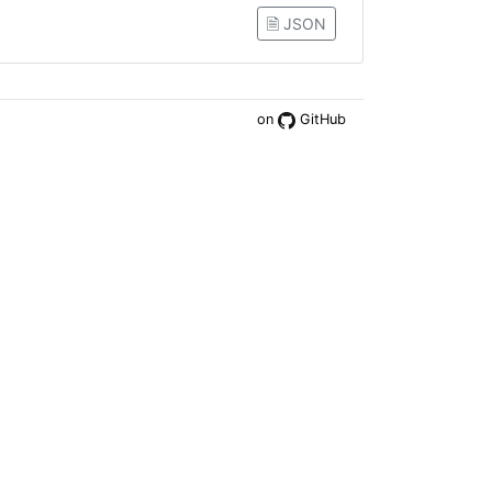
🗎 JSON
on
GitHub