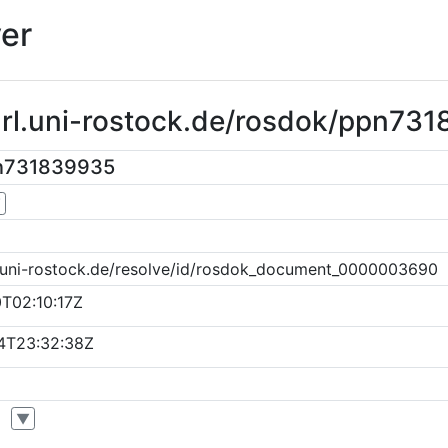
er
purl.uni-rostock.de/rosdok/ppn73
pn731839935
▼
k.uni-rostock.de/resolve/id/rosdok_document_0000003690
T02:10:17Z
4T23:32:38Z
▼