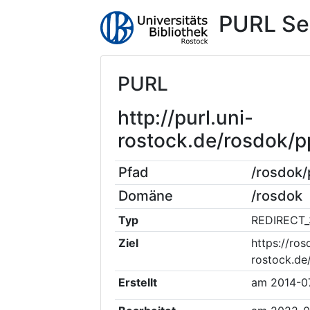
PURL Se
PURL
http://purl.uni-
rostock.de/rosdok/
Pfad
/rosdok
Domäne
/rosdok
Typ
REDIRECT_
Ziel
https://ros
rostock.de
Erstellt
am
2014-0