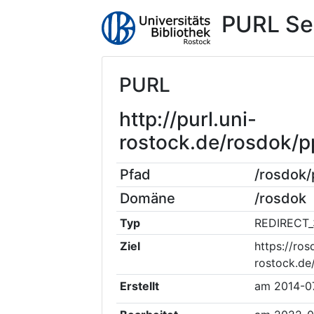
PURL Se
PURL
http://purl.uni-
rostock.de/rosdok/
Pfad
/rosdok
Domäne
/rosdok
Typ
REDIRECT_
Ziel
https://ros
rostock.de
Erstellt
am
2014-0