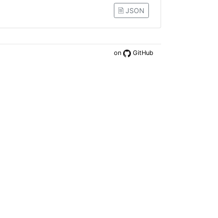
🗎 JSON
on
GitHub