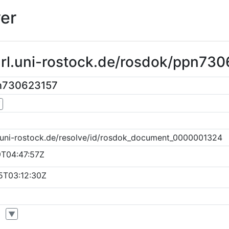
er
url.uni-rostock.de/rosdok/ppn73
n730623157
▼
k.uni-rostock.de/resolve/id/rosdok_document_0000001324
9T04:47:57Z
5T03:12:30Z
▼