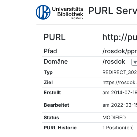
PURL Serv
PURL
http://p
Pfad
/rosdok/pp
Domäne
/rosdok
Typ
REDIRECT_302
Ziel
https://rosdo
Erstellt
am
2014-07-1
Bearbeitet
am
2022-03-1
Status
MODIFIED
PURL Historie
1
Position(en)