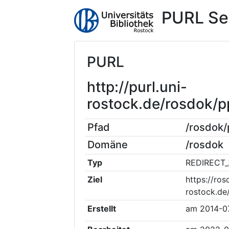
PURL Se
PURL
http://purl.uni-
rostock.de/rosdok/
Pfad
/rosdok
Domäne
/rosdok
Typ
REDIRECT_
Ziel
https://ros
rostock.de
Erstellt
am
2014-0