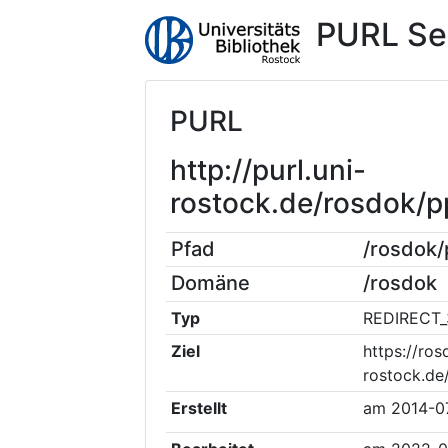
PURL Se
PURL
http://purl.uni-
rostock.de/rosdok/
Pfad
/rosdok
Domäne
/rosdok
Typ
REDIRECT_
Ziel
https://ros
rostock.d
Erstellt
am
2014-0