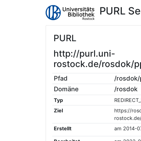
PURL Se
PURL
http://purl.uni-
rostock.de/rosdok/
Pfad
/rosdok
Domäne
/rosdok
Typ
REDIRECT_
Ziel
https://ros
rostock.d
Erstellt
am
2014-0