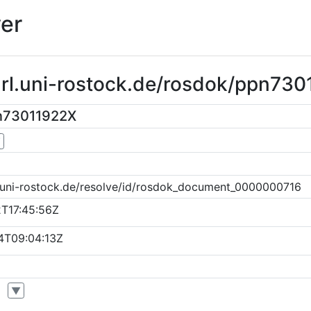
er
url.uni-rostock.de/rosdok/ppn73
n73011922X
▼
k.uni-rostock.de/resolve/id/rosdok_document_0000000716
T17:45:56Z
4T09:04:13Z
▼