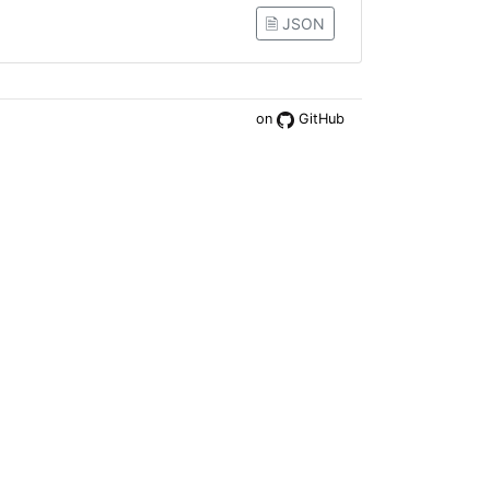
🗎 JSON
on
GitHub