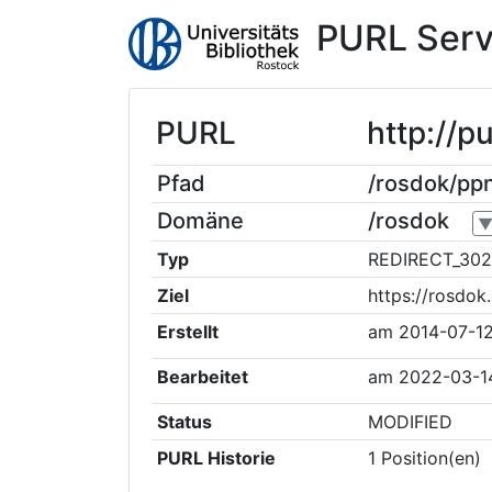
PURL Serv
PURL
http://p
Pfad
/rosdok/pp
Domäne
/rosdok
Typ
REDIRECT_302
Ziel
https://rosdo
Erstellt
am
2014-07-12
Bearbeitet
am
2022-03-1
Status
MODIFIED
PURL Historie
1
Position(en)