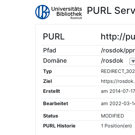
PURL Serv
PURL
http://
Pfad
/rosdok/p
Domäne
/rosdok
Typ
REDIRECT_302
Ziel
https://rosdo
Erstellt
am
2014-07-17
Bearbeitet
am
2022-03-1
Status
MODIFIED
PURL Historie
1
Position(en)