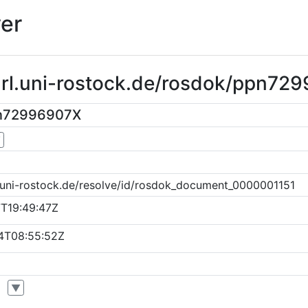
er
purl.uni-rostock.de/rosdok/ppn72
pn72996907X
▼
k.uni-rostock.de/resolve/id/rosdok_document_0000001151
T19:49:47Z
4T08:55:52Z
▼