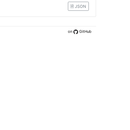
🗎 JSON
on
GitHub