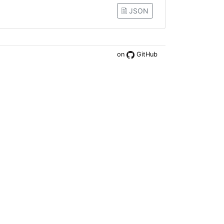
🗎 JSON
on
GitHub