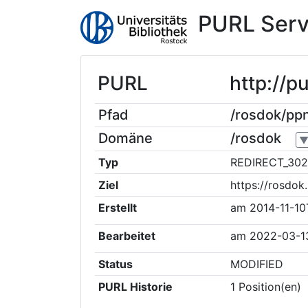
PURL Serv
PURL
http://p
Pfad
/rosdok/pp
Domäne
/rosdok
Typ
REDIRECT_302
Ziel
https://rosdo
Erstellt
am
2014-11-10
Bearbeitet
am
2022-03-1
Status
MODIFIED
PURL Historie
1
Position(en)