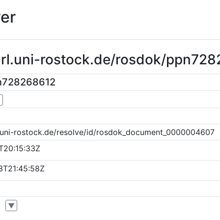
er
url.uni-rostock.de/rosdok/ppn72
n728268612
▼
k.uni-rostock.de/resolve/id/rosdok_document_0000004607
T20:15:33Z
3T21:45:58Z
▼