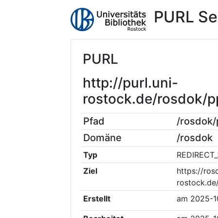
PURL Se
PURL
http://purl.uni-
rostock.de/rosdok/
Pfad
/rosdok
Domäne
/rosdok
Typ
REDIRECT_
Ziel
https://ros
rostock.d
Erstellt
am
2025-1