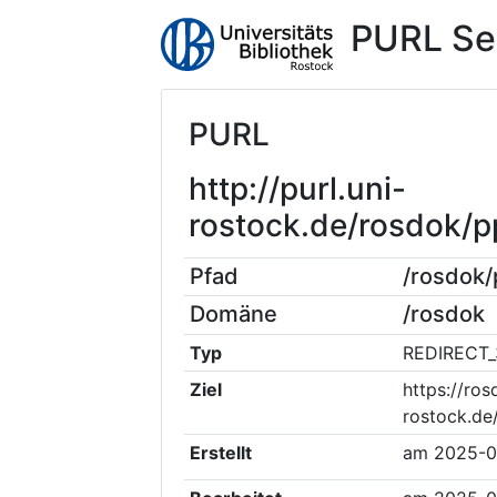
PURL Se
PURL
http://purl.uni-
rostock.de/rosdok/
Pfad
/rosdok
Domäne
/rosdok
Typ
REDIRECT_
Ziel
https://ros
rostock.d
Erstellt
am
2025-0