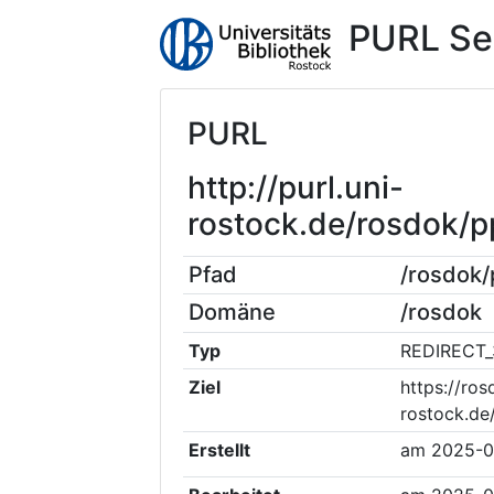
PURL Se
PURL
http://purl.uni-
rostock.de/rosdok/
Pfad
/rosdok
Domäne
/rosdok
Typ
REDIRECT_
Ziel
https://ros
rostock.d
Erstellt
am
2025-0