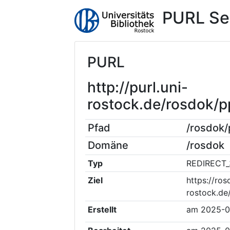
PURL Se
PURL
http://purl.uni-
rostock.de/rosdok/
Pfad
/rosdok
Domäne
/rosdok
Typ
REDIRECT_
Ziel
https://ros
rostock.d
Erstellt
am
2025-0