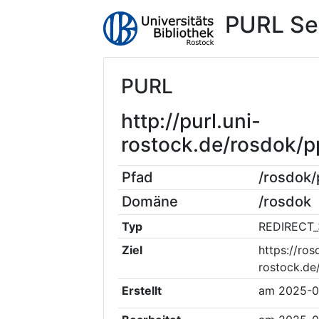
PURL Se
PURL
http://purl.uni-
rostock.de/rosdok/
Pfad
/rosdok
Domäne
/rosdok
Typ
REDIRECT_
Ziel
https://ros
rostock.de
Erstellt
am
2025-0