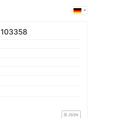
81103358
🗎 JSON