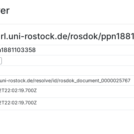
er
url.uni-rostock.de/rosdok/ppn18
n1881103358
▼
k.uni-rostock.de/resolve/id/rosdok_document_0000025767
2T22:02:19.700Z
2T22:02:19.700Z