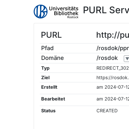
PURL Serv
PURL
http://p
Pfad
/rosdok/pp
Domäne
/rosdok
Typ
REDIRECT_302
Ziel
https://rosdo
Erstellt
am
2024-07-1
Bearbeitet
am
2024-07-1
Status
CREATED