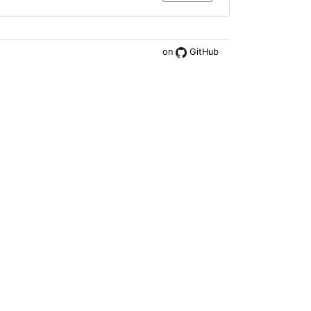
on
GitHub