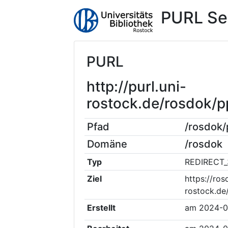
PURL Se
PURL
http://purl.uni-
rostock.de/rosdok/
Pfad
/rosdok
Domäne
/rosdok
Typ
REDIRECT_
Ziel
https://ros
rostock.d
Erstellt
am
2024-0