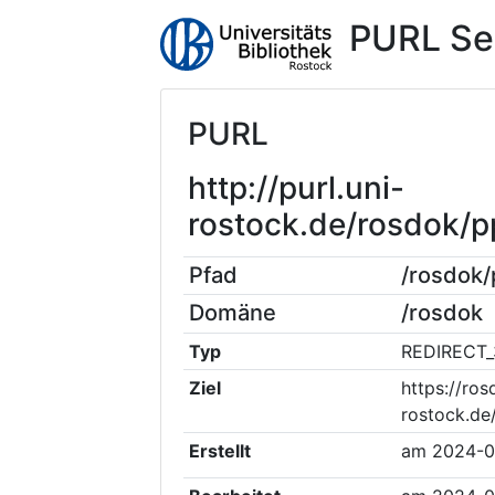
PURL Se
PURL
http://purl.uni-
rostock.de/rosdok/
Pfad
/rosdok
Domäne
/rosdok
Typ
REDIRECT_
Ziel
https://ros
rostock.d
Erstellt
am
2024-0