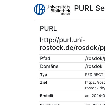
PURL Se
PURL
http://purl.uni-
rostock.de/rosdok/
Pfad
/rosdok
Domäne
/rosdok
Typ
REDIRECT_
Ziel
https://ros
rostock.d
Erstellt
am
2024-0