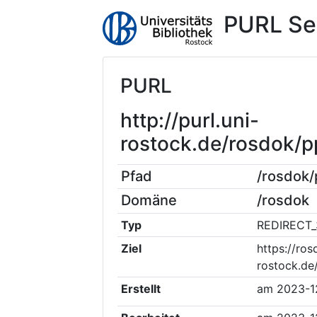
PURL Se
PURL
http://purl.uni-
rostock.de/rosdok/
Pfad
/rosdok
Domäne
/rosdok
Typ
REDIRECT_
Ziel
https://ros
rostock.d
Erstellt
am
2023-1