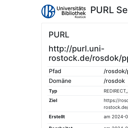
PURL Se
PURL
http://purl.uni-
rostock.de/rosdok/
Pfad
/rosdok
Domäne
/rosdok
Typ
REDIRECT_
Ziel
https://ros
rostock.d
Erstellt
am
2024-0