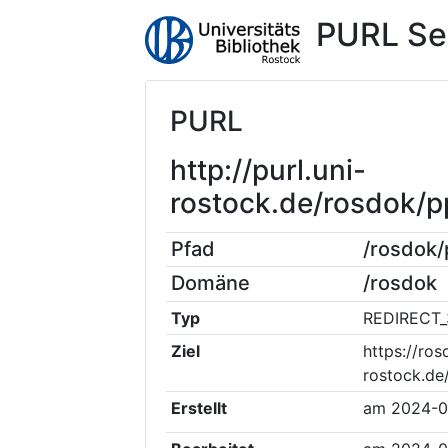
PURL Se
PURL
http://purl.uni-
rostock.de/rosdok
Pfad
/rosdok
Domäne
/rosdok
Typ
REDIRECT_
Ziel
https://ros
rostock.d
Erstellt
am
2024-0