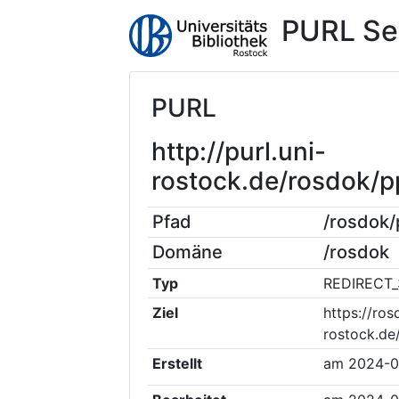
PURL Se
PURL
http://purl.uni-
rostock.de/rosdok
Pfad
/rosdok
Domäne
/rosdok
Typ
REDIRECT_
Ziel
https://ros
rostock.d
Erstellt
am
2024-0